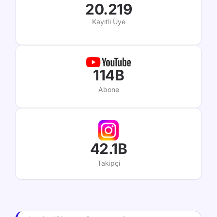
20.219
Kayıtlı Üye
114B
Abone
42.1B
Takipçi