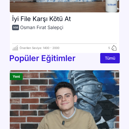
İyi File Karşı Kötü At
Ş
Osman Fırat Salepçi
NM
I
Önerilen Seviye:
1400
-
2000
5
Popüler Eğitimler
Tümü
Yeni