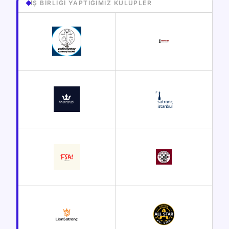
İŞ BIRLIĞI YAPTIĞIMIZ KULÜPLER