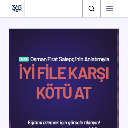
Satranç 365
Arama