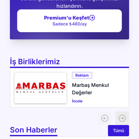
hızlandırın.
Premium'u Keşfet
Sadece ₺
480
/ay
İş Birliklerimiz
Reklam
Marbaş Menkul
Değerler
İncele
Previous slide
Next sli
Son Haberler
Tümü