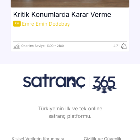
Kritik Konumlarda Karar Verme
Emre Emin Dedebaş
FM
Önerilen Seviye:
1300
-
2100
4.71
Türkiye'nin ilk ve tek online
satranç platformu.
Kişisel Verilerin Korunması
Gizlilik ve Güvenlik