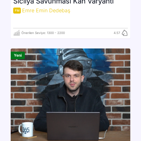
Sicilya Savunması Kan Varyantı
Emre Emin Dedebaş
FM
Önerilen Seviye:
1300
-
2200
4.57
Yeni