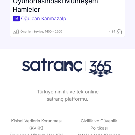
Oyunortasındaki Muhteşem
Hamleler
Oğulcan Kanmazalp
IM
Önerilen Seviye:
1400
-
2200
4.84
Türkiye'nin ilk ve tek online
satranç platformu.
Kişisel Verilerin Korunması
Gizlilik ve Güvenlik
(KVKK)
Politikası