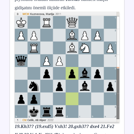
gidişatını önemli ölçüde etkiledi.
19.Kh3?? (19.exd5) Vxh3! 20.gxh3?? dxe4 21.Fe2