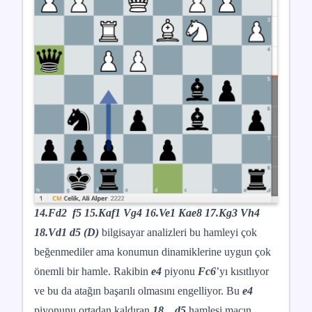
14.Fd2 f5 15.Kaf1 Vg4 16.Ve1 Kae8 17.Kg3 Vh4
18.Vd1 d5 (D)
bilgisayar analizleri bu hamleyi çok
beğenmediler ama konumun dinamiklerine uygun çok
önemli bir hamle. Rakibin
e4
piyonu
Fc6
’yı kısıtlıyor
ve bu da atağın başarılı olmasını engelliyor. Bu
e4
piyonunu ortadan kaldıran
18…d5
hamlesi
maçın