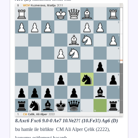
8.Axc6 Fxc6 9.0-0 Ae7 10.Ve2?! (10.Fe3!) Ag6 (D)
bu hamle ile birlikte CM Ali Alper Çelik (2222),
konumu eşitlemeyi başardı.