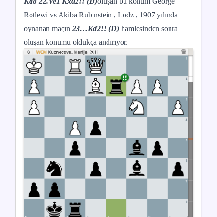
Kd8 22.Ve1 Kxd2!! (D)
oluşan bu konum George
Rotlewi vs Akiba Rubinstein , Lodz , 1907 yılında
oynanan maçın
23…Kd2!! (D)
hamlesinden sonra
oluşan konumu oldukça andırıyor.