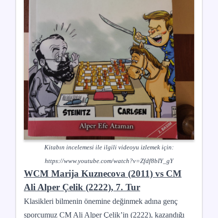
Kitabın incelemesi ile ilgili videoyu izlemek için:
https://www.youtube.com/watch?v=Zfdf8bIY_gY
WCM Marija Kuznecova (2011) vs CM
Ali Alper Çelik (2222), 7. Tur
Klasikleri bilmenin önemine değinmek adına genç
sporcumuz CM Ali Alper Çelik’in (2222), kazandığı