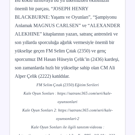
Bu köklü turnuvaya bu yıl ülkemizden ekibimizin
önemli bir parçası, “JOSEPH HENRY
BLACKBURNE: Yaşamı ve Oyunları”, “Şampiyonu
Anlamak MAGNUS CARLSEN” ve “ALEXANDER
ALEKHINE” kitaplarının yazarı, satranç antrenörü ve
son yıllarda sporculuğa ağırlık vermesiyle önemli bir
yükselişe geçen FM Selim Çıtak (2350) ve genç
sporcumuz IM Hasan Hüseyin Çelik’in (2436) kardeşi,
son zamanlarda hızlı bir yükselişe sahip olan CM Ali
Alper Çelik (2222) katıldılar.
FM Selim Çıtak (2350) Eğitim Serileri
Kale Oyun Sonları :
https://satranc365.com/seri/kale-
oyunsonlari
Kale Oyun Sonları 2:
https://satranc365.com/seri/kale-
oyunsonlari-2
Kale Oyun Sonları ile ilgili tanıtım videosu :