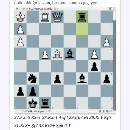
önde olduğu kazanç bir oyun sonuna geçiyor.
27.Fxc6 Kxe1 28.Kxe1 Axf4 29.Fb7 e5 30.Kc1 Kf6
31.Kc8+ Şf7 32.Kc7+ Şg6 0-1