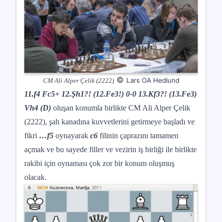
©
Lars OA Hedlund
CM Ali Alper Çelik (2222)
11.f4 Fc5+ 12.Şh1?! (12.Fe3!) 0-0 13.Kf3?! (13.Fe3)
Vh4 (D)
oluşan konumla birlikte CM Ali Alper Çelik
(2222), şah kanadına kuvvetlerini getirmeye başladı ve
fikri
…f5
oynayarak
c6
filinin çaprazını tamamen
açmak ve bu sayede filler ve vezirin iş birliği ile birlikte
rakibi için oynaması çok zor bir konum oluşmuş
olacak.