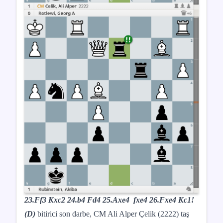
23.Ff3 Kxc2 24.b4 Fd4 25.Axe4 fxe4 26.Fxe4 Kc1!
(D)
bitirici son darbe, CM Ali Alper Çelik (2222) taş