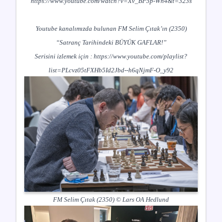
https://www.youtube.com/watch?v=Xv_BP5p-Wh4&t=323s
Youtube kanalımızda bulunan FM Selim Çıtak’ın (2350)
“Satranç Tarihindeki BÜYÜK GAFLAR!”
Serisini izlemek için :
https://www.youtube.com/playlist?
list=PLcvz05tFXHb5Id2Jbd--h6qNjmF-O_y92
FM Selim Çıtak (2350) © Lars OA Hedlund