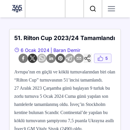
Satranç 365
Arama
51. Rilton Cup 2023/24 Tamamlandı
6 Ocak 2024
|
Baran Demir
5
Avrupa’nın en güçlü ve köklü turnuvalarından biri olan
“Rilton Cup” turnuvasının 51’incisi tamamlandı.
27 Aralık 2023 Çarşamba günü başlayan 9 turluk bu
zorlu turnuva 5 Ocak 2024 Cuma günü yapılan son
hamlelerle tamamlanmış oldu. İsveç’in Stockholm
kentine bulunan Scandic Continental’de yapılan bu
köklü turnuvanın şampiyonu 7,5 puanla Ukrayna asıllı
İsveçli GM Vitaly Sivuk (2490) oldu.