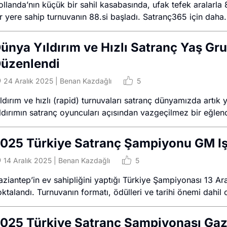
ollanda’nın küçük bir sahil kasabasında, ufak tefek aralarl
r yere sahip turnuvanın 88.si başladı. Satranç365 için daha.
ünya Yıldırım ve Hızlı Satranç Yaş Gru
üzenlendi
24 Aralık 2025
|
Benan Kazdağlı
5
ldırım ve hızlı (rapid) turnuvaları satranç dünyamızda artık
ldırımın satranç oyuncuları açısından vazgeçilmez bir eğlence
025 Türkiye Satranç Şampiyonu GM Iş
14 Aralık 2025
|
Benan Kazdağlı
5
aziantep’in ev sahipliğini yaptığı Türkiye Şampiyonası 13 A
ktalandı. Turnuvanın formatı, ödülleri ve tarihi önemi dahil
025 Türkiye Satranç Şampiyonası Gazi