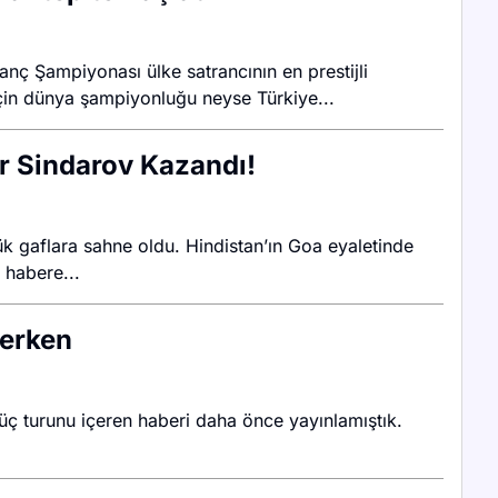
anç Şampiyonası ülke satrancının en prestijli
için dünya şampiyonluğu neyse Türkiye...
r Sindarov Kazandı!
gaflara sahne oldu. Hindistan’ın Goa eyaletinde
 habere...
derken
k üç turunu içeren haberi daha önce yayınlamıştık.