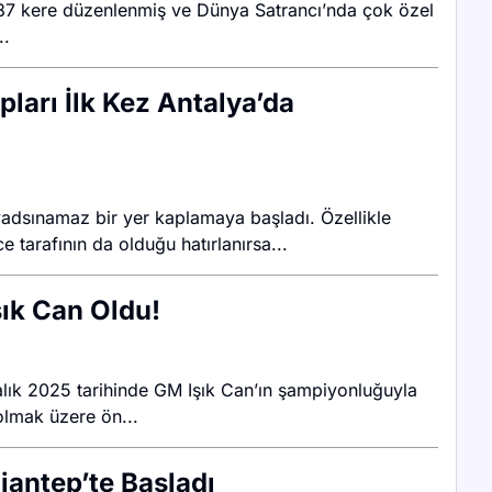
a 87 kere düzenlenmiş ve Dünya Satrancı’nda çok özel
..
pları İlk Kez Antalya’da
 yadsınamaz bir yer kaplamaya başladı. Özellikle
 tarafının da olduğu hatırlanırsa...
ık Can Oldu!
ralık 2025 tarihinde GM Işık Can’ın şampiyonluğuyla
 olmak üzere ön...
antep’te Başladı