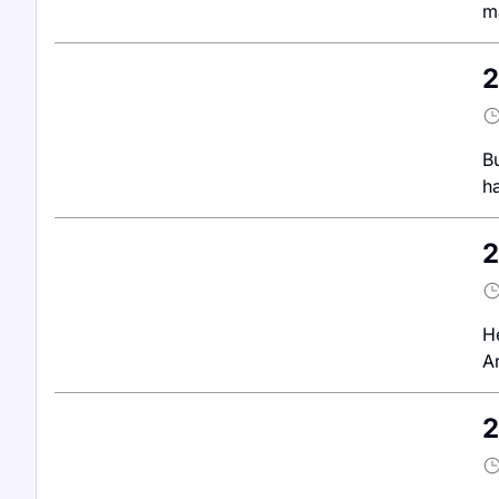
m
2
Bu
h
2
H
An
2