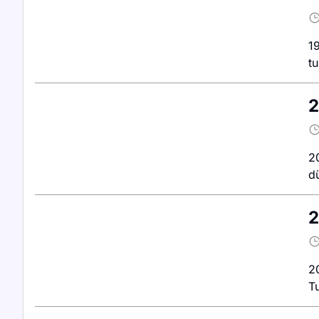
19
t
2
2
dü
2
20
Tu