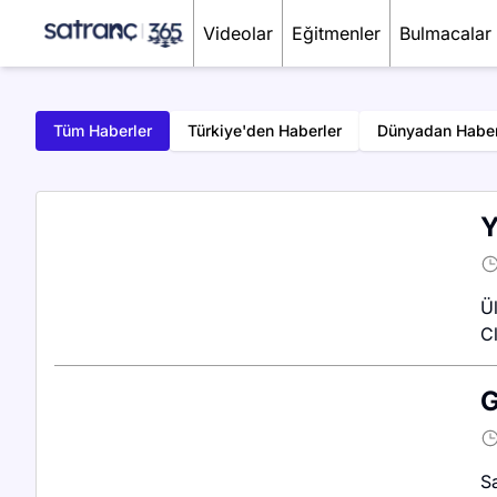
Satranç 365
Videolar
Eğitmenler
Bulmacalar
Tüm Haberler
Türkiye'den Haberler
Dünyadan Haber
Y
Ü
Cl
G
S