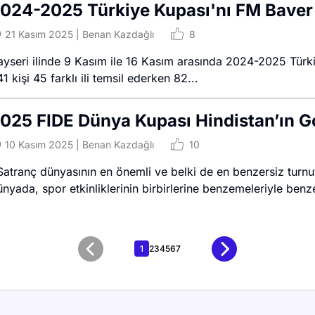
024-2025 Türkiye Kupası'nı FM Baver
21 Kasım 2025
|
Benan Kazdağlı
8
ayseri ilinde 9 Kasım ile 16 Kasım arasında 2024-2025 Türki
1 kişi 45 farklı ili temsil ederken 82...
025 FIDE Dünya Kupası Hindistan’ın Go
10 Kasım 2025
|
Benan Kazdağlı
10
atranç dünyasının en önemli ve belki de en benzersiz turnu
nyada, spor etkinliklerinin birbirlerine benzemeleriyle benze
1
2
3
4
5
6
7