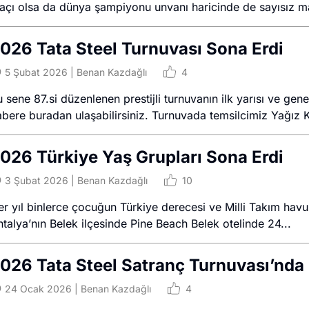
açı olsa da dünya şampiyonu unvanı haricinde de sayısız ma
026 Tata Steel Turnuvası Sona Erdi
5 Şubat 2026
|
Benan Kazdağlı
4
 sene 87.si düzenlenen prestijli turnuvanın ilk yarısı ve g
abere buradan ulaşabilirsiniz. Turnuvada temsilcimiz Yağız
026 Türkiye Yaş Grupları Sona Erdi
3 Şubat 2026
|
Benan Kazdağlı
10
er yıl binlerce çocuğun Türkiye derecesi ve Milli Takım havu
talya’nın Belek ilçesinde Pine Beach Belek otelinde 24...
026 Tata Steel Satranç Turnuvası’nda 
24 Ocak 2026
|
Benan Kazdağlı
4