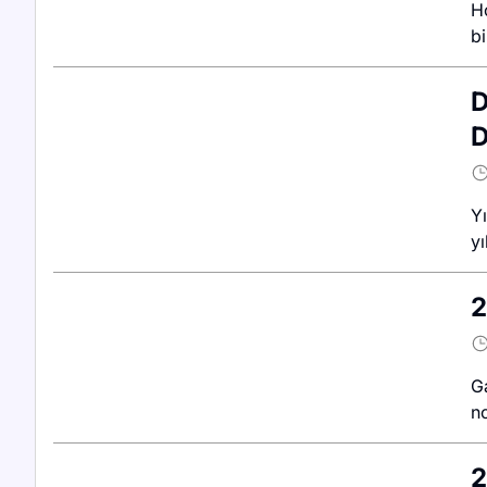
H
bi
D
D
Yı
yı
2
G
no
2