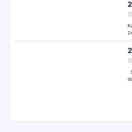
2
K
24
2
S
dü