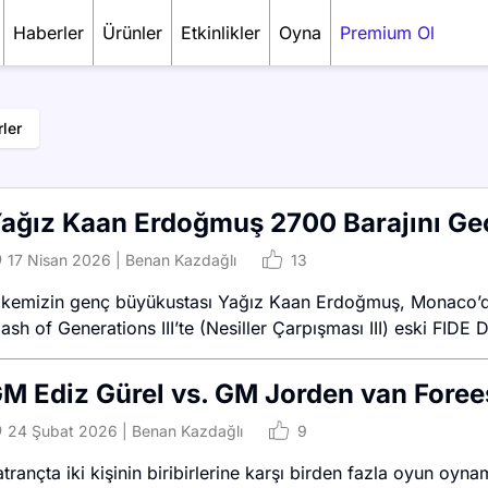
Haberler
Ürünler
Etkinlikler
Oyna
Premium Ol
ler
ağız Kaan Erdoğmuş 2700 Barajını Geç
17 Nisan 2026
|
Benan Kazdağlı
13
lkemizin genç büyükustası Yağız Kaan Erdoğmuş, Monaco’da 
ash of Generations III’te (Nesiller Çarpışması III) eski FID
M Ediz Gürel vs. GM Jorden van Foree
24 Şubat 2026
|
Benan Kazdağlı
9
atrançta iki kişinin biribirlerine karşı birden fazla oyun 