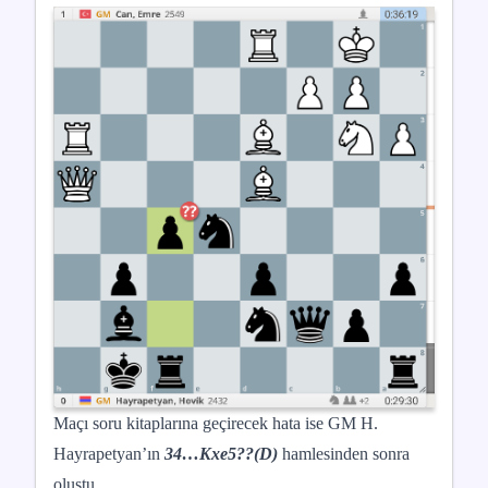
Maçı soru kitaplarına geçirecek hata ise
GM H.
Hayrapetyan’ın
34…Kxe5??(D)
hamlesinden sonra
oluştu.