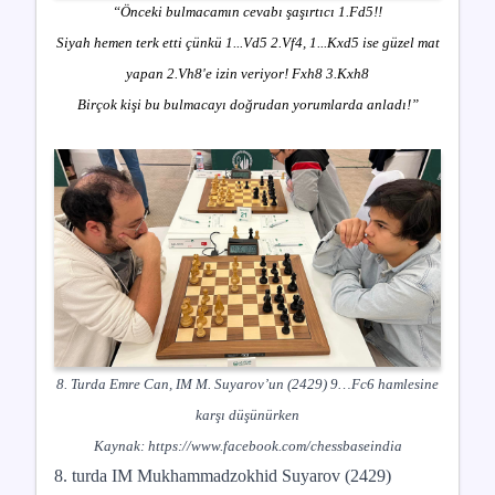
“Önceki bulmacamın cevabı şaşırtıcı 1.Fd5!!
Siyah hemen terk etti çünkü 1...Vd5 2.Vf4, 1...Kxd5 ise güzel mat
yapan 2.Vh8'e izin veriyor! Fxh8 3.Kxh8
Birçok kişi bu bulmacayı doğrudan yorumlarda anladı!”
8. Turda Emre Can, IM M. Suyarov’un (2429) 9…Fc6 hamlesine
karşı düşünürken
Kaynak:
https://www.facebook.com/chessbaseindia
8. turda IM Mukhammadzokhid Suyarov (2429)