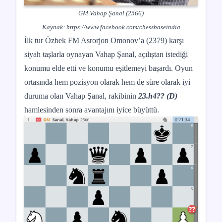
GM Vahap Şanal (2566)
Kaynak:
https://www.facebook.com/chessbaseindia
İlk tur Özbek FM Asrorjon Omonov’a (2379) karşı
siyah taşlarla oynayan Vahap Şanal, açılıştan istediği
konumu elde etti ve konumu eşitlemeyi başardı. Oyun
ortasında hem pozisyon olarak hem de süre olarak iyi
duruma olan Vahap Şanal, rakibinin
23.h4?? (D)
hamlesinden sonra avantajını iyice büyüttü.