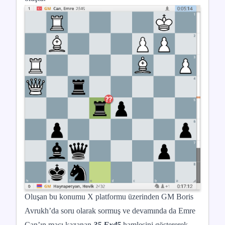
Oluşan bu konumu X platformu üzerinden GM Boris
Avrukh’da soru olarak sormuş ve devamında da Emre
Can’ın maçı kazanan
35.Fxd5
hamlesini göstererek