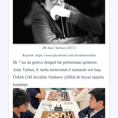
IM Adar Tarhan (2457)
Kaynak:
https://www.facebook.com/chessbaseindia
İlk 7 tur da görece dengeli bir performans gösteren
Adar Tarhan, 8. turda turnuvanın 6 numaralı seri başı
Özbek GM Javokhir Sindarov (2684) ile beyaz taşlarla
karşılaştı.