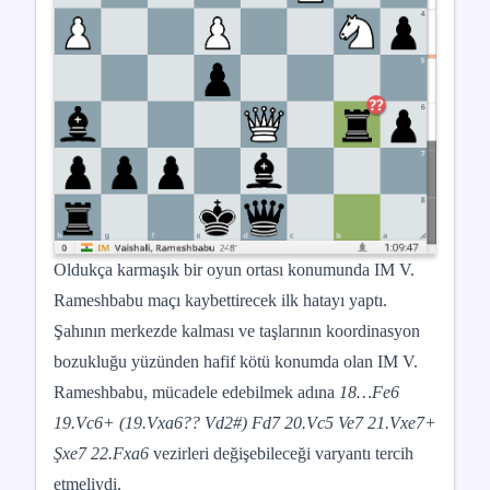
Oldukça karmaşık bir oyun ortası konumunda IM V.
Rameshbabu maçı kaybettirecek ilk hatayı yaptı.
Şahının merkezde kalması ve taşlarının koordinasyon
bozukluğu yüzünden hafif kötü konumda olan IM V.
Rameshbabu, mücadele edebilmek adına
18…Fe6
19.Vc6+ (19.Vxa6?? Vd2#) Fd7 20.Vc5 Ve7 21.Vxe7+
Şxe7 22.Fxa6
vezirleri değişebileceği varyantı tercih
etmeliydi.