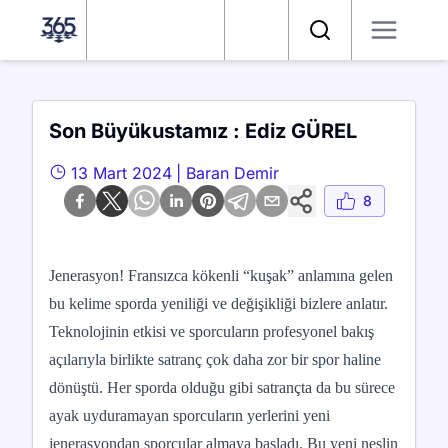
Satranç 365
Arama
Son Büyükustamız : Ediz GÜREL
13 Mart 2024
|
Baran Demir
8
Jenerasyon! Fransızca kökenli “kuşak” anlamına gelen
bu kelime sporda yeniliği ve değişikliği bizlere anlatır.
Teknolojinin etkisi ve sporcuların profesyonel bakış
açılarıyla birlikte satranç çok daha zor bir spor haline
dönüştü. Her sporda olduğu gibi satrançta da bu sürece
ayak uyduramayan sporcuların yerlerini yeni
jenerasyondan sporcular almaya başladı. Bu yeni neslin