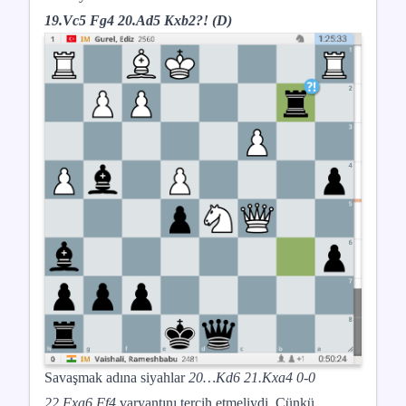
19.Vc5 Fg4 20.Ad5 Kxb2?! (D)
Savaşmak adına siyahlar
20…Kd6 21.Kxa4 0-0
22.Fxa6 Ff4
varyantını tercih etmeliydi. Çünkü