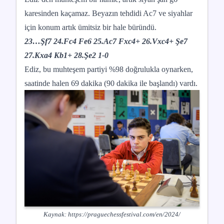
karesinden kaçamaz. Beyazın tehdidi Ac7 ve siyahlar
için konum artık ümitsiz bir hale büründü.
23…Şf7 24.Fc4 Fe6 25.Ac7 Fxc4+ 26.Vxc4+ Şe7
27.Kxa4 Kb1+ 28.Şe2 1-0
Ediz, bu muhteşem partiyi %98 doğrulukla oynarken,
saatinde halen 69 dakika (90 dakika ile başlandı) vardı.
Kaynak:
https://praguechessfestival.com/en/2024/