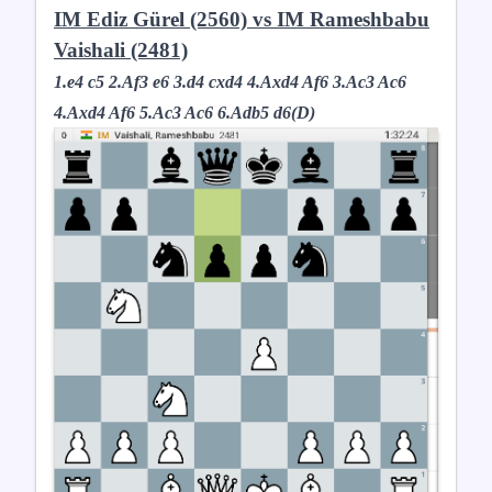
IM Ediz Gürel (2560) vs IM Rameshbabu
Vaishali (2481)
1.e4 c5 2.Af3 e6 3.d4 cxd4 4.Axd4 Af6 3.Ac3 Ac6
4.Axd4 Af6 5.Ac3 Ac6 6.Adb5 d6(D)