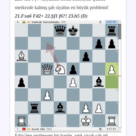
merkezde kalmış şah siyahın en büyük problemi!
21.Fxa6 Fd2+ 22.Şf1 f6?! 23.h5 (D)
Ediz’den muhteşem bir hamle, artık siyah şah g6