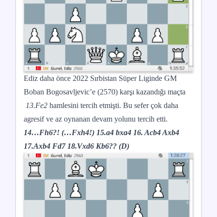
Ediz daha önce 2022 Sırbistan Süper Liginde GM
Boban Bogosavljevic’e (2570) karşı kazandığı maçta
13.Fe2
hamlesini tercih etmişti. Bu sefer çok daha
agresif ve az oynanan devam yolunu tercih etti.
14…Fh6?! (…Fxh4!) 15.a4 bxa4 16. Acb4 Axb4
17.Axb4 Fd7 18.Vxd6 Kb6?? (D)