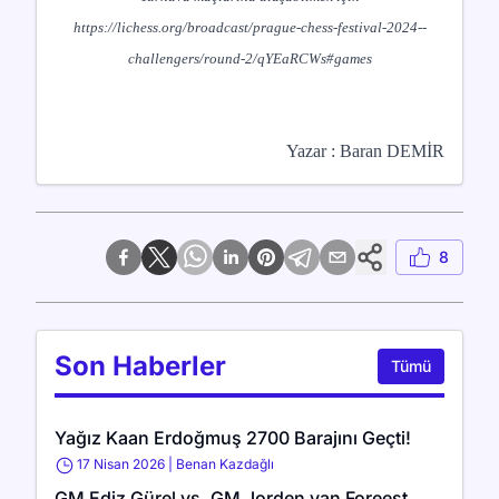
https://lichess.org/broadcast/prague-chess-festival-2024--
challengers/round-2/qYEaRCWs#games
Yazar : Baran DEMİR
8
Son Haberler
Tümü
Yağız Kaan Erdoğmuş 2700 Barajını Geçti!
17 Nisan 2026
|
Benan Kazdağlı
GM Ediz Gürel vs. GM Jorden van Foreest