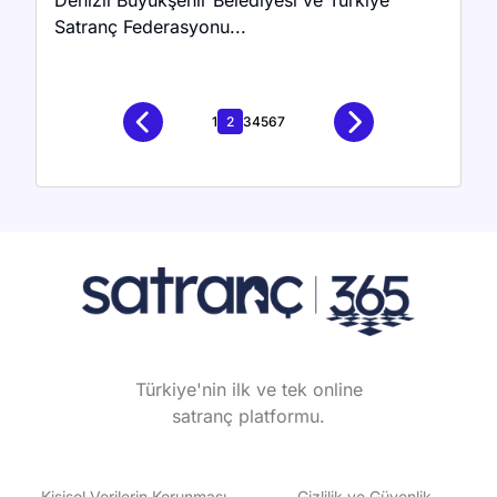
Denizli Büyükşehir Belediyesi ve Türkiye
Satranç Federasyonu...
1
2
3
4
5
6
7
Türkiye'nin ilk ve tek online
satranç platformu.
Kişisel Verilerin Korunması
Gizlilik ve Güvenlik